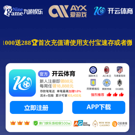
8🏆 🧧充1000送288🏆首次充值请使用支付宝